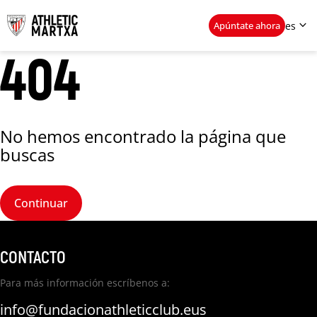

Apúntate ahora
es
404
eu
es
Inscríbete ya
No hemos encontrado la página que
buscas
Continuar
CONTACTO
Para más información escríbenos a:
info@fundacionathleticclub.eus