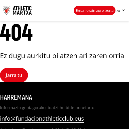

Eman orain zure izena
eu
404
eu
es
Ikusi gehiago
Ez dugu aurkitu bilatzen ari zaren orria
Jarraitu
HARREMANA
Informazio gehiagorako, idatzi helbide honetara:
info@fundacionathleticclub.eus