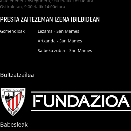
Astelehenetik ostegunera, 9:00etatik 18:00etara
Ostiraletan, 9:00etatik 14:00etara
PRESTA ZAITEZ
EMAN IZENA IBILBIDEAN
Gomendioak
Lezama - San Mames
Artxanda - San Mames
Salbeko zubia – San Mames
Bultzatzailea
Babesleak